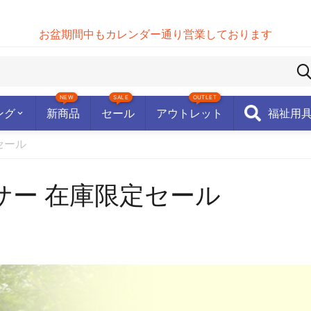
お盆期間中もカレンダー通り営業しております
NEW
SALE
OUTLET
ング
新商品
セール
アウトレット
福祉用
セール
サー 在庫限定セール