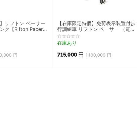
】リフトン ペーサー
【在庫限定特価】免荷表示装置付歩
【Rifton Pacer
行訓練車 リフトン ペーサー （電
車】
動）ライム
在庫あり
715,000
円
0,000
円
1,100,000
円