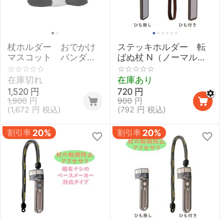
杖ホルダー おでかけ
ステッキホルダー 転
マスコット パンダ
ばぬ杖 N（ノーマル）
【杖の転倒防止,ステッ
【杖の転倒防止】
キホルダー】
在庫切れ
在庫あり
1,520
円
720
円
1,900
円
900
円
(
1,672
円
税込)
(
792
円
税込)
割引率
20%
割引率
20%