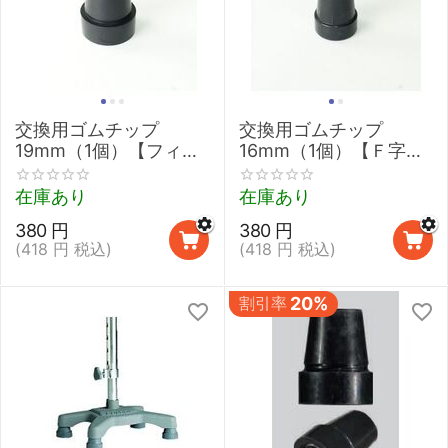
交換用ゴムチップ
交換用ゴムチップ
19mm（1個）【フィッ
16mm（1個）【Ｆ字型
トケイン,サイドケイン
ステッキ調節式
3,Ｆ字型ステッキ調節
（16mm）,折りたたみ
在庫あり
在庫あり
式A,ユニポイズケイ
杖調節式,折りたたみミ
380
円
380
円
ン】
ニステッキ調節式,木製
(
418
円
税込)
(
418
円
税込)
杖用先ゴム】
割引率
20%