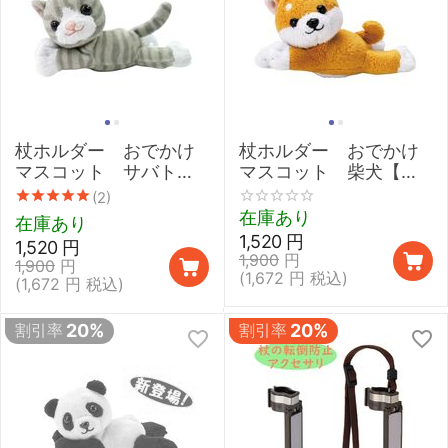
杖ホルダー おでかけ
杖ホルダー おでかけ
マスコット サバトラ
マスコット 柴犬【杖
猫【杖の転倒防止,ステ
の転倒防止,ステッキホ
(2)
ッキホルダー】
ルダー】
在庫あり
在庫あり
1,520
円
1,520
円
1,900
円
1,900
円
(
1,672
円
税込)
(
1,672
円
税込)
割引率
20%
割引率
20%