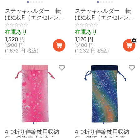
ステッキホルダー 転
ステッキホルダー 転
ばぬ杖E（エクセレン
ばぬ杖E（エクセレン
ト）ペースメーカー対
ト） 磁石付 【杖の転倒
応 Mサイズ クリスタル
防止】
在庫あり
在庫あり
（ひも・スワロフスキ
1,520
円
1,120
円
ー製クリスタルガラス
1,900
円
1,400
円
付 磁石なし）【杖の
(
1,672
円
税込)
(
1,232
円
税込)
転倒防止】
4つ折り伸縮杖用収納
4つ折り伸縮杖用収納
袋 桜吹雪【ささえ京
袋 銀河【ささえ京友