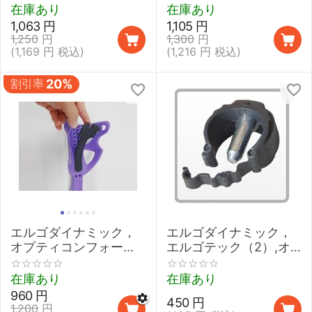
在庫あり
在庫あり
1,063
円
1,105
円
1,250
円
1,300
円
(
1,169
円
税込)
(
1,216
円
税込)
割引率
20%
エルゴダイナミック，
エルゴダイナミック，
オプティコンフォート
エルゴテック（2）,オ
（2）用 交換用前腕プ
プティコンフォート
ロテクション【FDI,エ
（2）用 交換用調整ロ
在庫あり
在庫あり
ルゴグリフクラッチ】
ック【高さ調整クリッ
960
円
450
円
プ FDI,エルゴグリフク
1,200
円