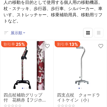
人の移動を目的として使用する個人用の移動機器。
杖・ステッキ、歩行器、歩行車、シルバーカー、車
いす、ストレッチャー、移乗補助用具、移動用リフ
トなど。
展示順
割引率
25%
割引率
13%
四点杖補助グリップ
四支点杖 クォードラ
付 花柄赤【フジホー
イトケイン（小）
ム】