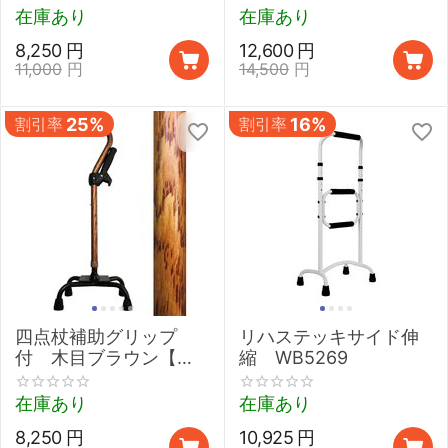
在庫あり
在庫あり
8,250
円
12,600
円
11,000
円
14,500
円
割引率
25%
割引率
16%
四点杖補助グリップ
リハステッキサイド伸
付 木目ブラウン【フ
縮 WB5269
ジホーム】
在庫あり
在庫あり
8,250
円
10,925
円