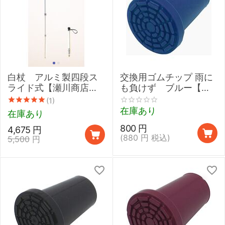
白杖 アルミ製四段ス
交換用ゴムチップ 雨に
ライド式【瀬川商店
も負けず ブルー【さ
#2012 アルミスライド
さえ京友禅 雨にも負け
(1)
４段】
ず用／16mm~17.5mm
在庫あり
在庫あり
／ステッキ用先ゴム／
800
円
4,675
円
杖用先ゴム】
(
880
円
税込)
5,500
円