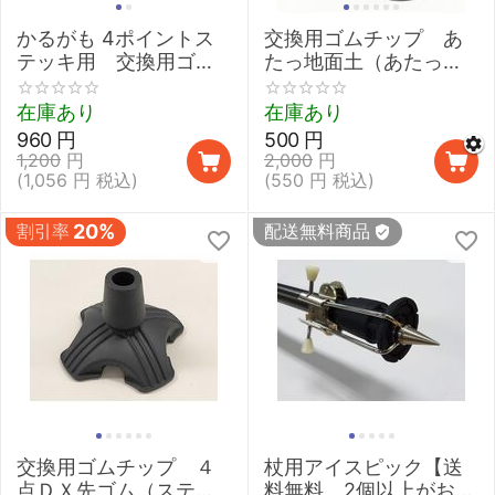
かるがも 4ポイントス
交換用ゴムチップ あ
テッキ用 交換用ゴム
たっ地面土（あたっち
チップ（4個入り）
めんと）【19mm／
22mm対応 Flexi-Tip ア
在庫あり
在庫あり
ウトレット】
960
円
500
円
1,200
円
2,000
円
(
1,056
円
税込)
(
550
円
税込)
割引率
20%
配送無料商品
交換用ゴムチップ ４
杖用アイスピック【送
点ＤＸ先ゴム（ステッ
料無料 2個以上がお