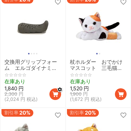
交換用グリップフォー
杖ホルダー おでかけ
ム エルゴダイナミッ
マスコット 三毛猫
ク，エルゴテック
【杖の転倒防止,ステッ
（2）,オプティコンフ
キホルダー】
在庫あり
在庫あり
ォート（2）用【FDI,エ
1,840
円
1,520
円
ルゴグリフクラッチ】
2,300
円
1,900
円
(
2,024
円
税込)
(
1,672
円
税込)
割引率
20%
割引率
20%