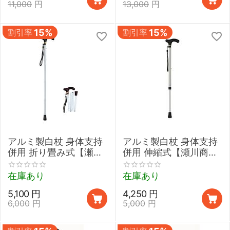
11,000
円
13,000
円
割引率
15%
割引率
15%
アルミ製白杖 身体支持
アルミ製白杖 身体支持
併用 折り畳み式【瀬川
併用 伸縮式【瀬川商店
商店 #2032】
#2031】
在庫あり
在庫あり
5,100
円
4,250
円
6,000
円
5,000
円