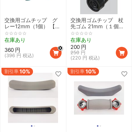
交換用ゴムチップ グ
交換用ゴムチップ 杖
レー12mm（1個） 【ク
先ゴム 21mm（１個）F
ォードライトケイン,ク
字・T字ステッキ用
ァドリポイズケイン
在庫あり
在庫あり
（小ベース）用先ゴ
200
円
360
円
ム】
250
円
(
396
円
税込)
(
220
円
税込)
割引率
10%
割引率
10%