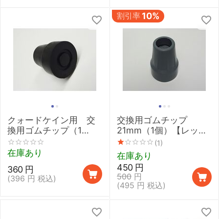
割引率
10%
クォードケイン用 交
交換用ゴムチップ
換用ゴムチップ（1
21mm（1個）【レッド
個） 黒15mm
ドットクラッチ／アル
(1)
ミ松葉杖】
在庫あり
在庫あり
450
円
360
円
500
円
(
396
円
税込)
(
495
円
税込)