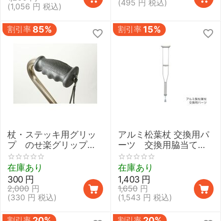
(
495
円
税込)
ラッチ】
(
1,056
円
税込)
割引率
85%
割引率
15%
杖・ステッキ用グリッ
アルミ松葉杖 交換用パ
プ のせ楽グリップ
ーツ 交換用脇当てク
【Groved Grip アウト
ッション（1個）
レット】
在庫あり
在庫あり
300
円
1,403
円
2,000
円
1,650
円
(
330
円
税込)
(
1,543
円
税込)
割引率
20%
割引率
20%