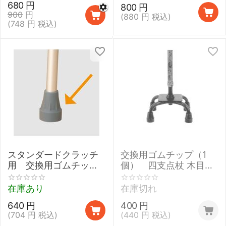
680
円
800
円
900
円
(
880
円
税込)
(
748
円
税込)
スタンダードクラッチ
交換用ゴムチップ（1
用 交換用ゴムチップ
個） 四支点杖 木目調
22mm
用 黒15mm
在庫あり
在庫切れ
640
円
400
円
(
704
円
税込)
(
440
円
税込)