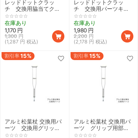
レッドドットクラッ
レッドドットクラッ
チ 交換用脇当てクッ
チ 交換用パーツキッ
ション（１個）
ト（１本分）【新仕
様】
在庫あり
在庫あり
1,170
円
1,980
円
1,300
円
2,200
円
(
1,287
円
税込)
(
2,178
円
税込)
割引率
15%
割引率
15%
アルミ松葉杖 交換用パ
アルミ松葉杖 交換用パ
ーツ 交換用グリップ
ーツ グリップ用部品
クッション（1個）
セット（1セット）