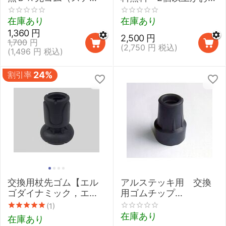
キ）【16mm／19mm用
得】【杖用スパイク 雪
フジホーム】
国用アタッチメント 寒
在庫あり
在庫あり
冷地用先ゴム ケイホス
1,360
円
2,500
円
ピア】
1,700
円
(
2,750
円
税込)
(
1,496
円
税込)
割引率
24%
交換用杖先ゴム【エル
アルステッキ用 交換
ゴダイナミック，エル
用ゴムチップ
ゴテック（2），オプテ
（19mm）
(1)
ィコンフォート（2）用
在庫あり
在庫あり
／FDI／ステッキ／杖】