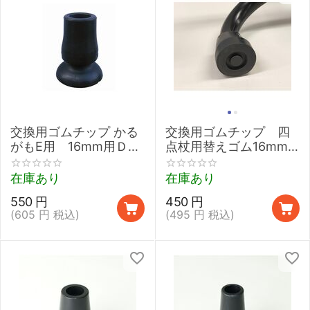
交換用ゴムチップ かる
交換用ゴムチップ 四
がもE用 16mm用ＤＸ
点杖用替えゴム16mm
ブラック【フジホー
ブラック（2個入り）
ム】
【フジホーム】
在庫あり
在庫あり
550
円
450
円
(
605
円
税込)
(
495
円
税込)