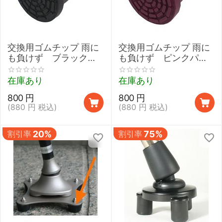
交換用ゴムチップ 雨に
交換用ゴムチップ 雨に
も負けず ブラック
も負けず ピンクパー
【ささえ京友禅 雨にも
プル【ささえ京友禅 雨
負けず用／
にも負けず用／
在庫あり
在庫あり
16mm~17.5mm／ステ
16mm~17.5mm／ステ
800
円
800
円
ッキ用先ゴム／杖用先
ッキ用先ゴム／杖用先
(
880
円
税込)
(
880
円
税込)
ゴム】
ゴム】
割引率
20%
割引率
75%