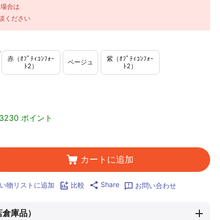
い場合は
談ください
赤（ｵﾌﾟﾃｨｺﾝﾌｫｰ
紫（ｵﾌﾟﾃｨｺﾝﾌｫｰ
ベージュ
ﾄ2）
ﾄ2）
3230 ポイント
カートに追加
Share
い物リストに追加
比較
お問い合わせ
店倉庫品）