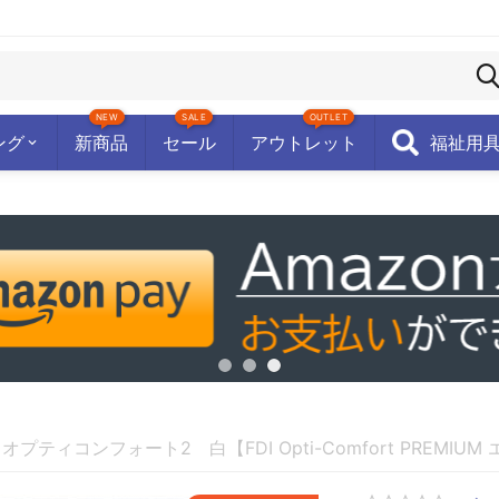
NEW
SALE
OUTLET
ング
新商品
セール
アウトレット
福祉用
30%
割引率
ティコンフォート2 白【FDI Opti-Comfort PREMIU