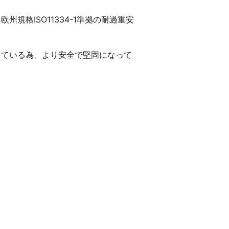
規格ISO11334-1準拠の耐過重安
している為、より安全で堅固になって