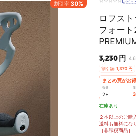
レビュ
ロフスト
フォート2 
PREMI
3,230
円
4,
割引額:
1,370
円
まとめ買がお得
数量
価
3
2+
在庫あり
２本以上のご購入な
送料も無料にな
［非課税商品］