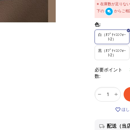
※ 在庫数が足りな
下の
からご相
色:
白（ｵﾌﾟﾃｨｺﾝﾌｫｰ
ﾄ2）
黒（ｵﾌﾟﾃｨｺﾝﾌｫｰ
ﾄ2）
必要ポイント
数:
+
−
ほし
配送（当