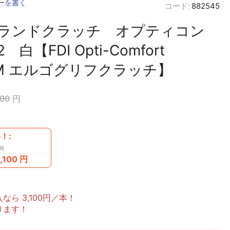
ーを書く
コード:
882545
ランドクラッチ オプティコン
白【FDI Opti-Comfort
UM エルゴグリフクラッチ】
600
円
！:
格
,100
円
ら 3,100円／本！
ります！