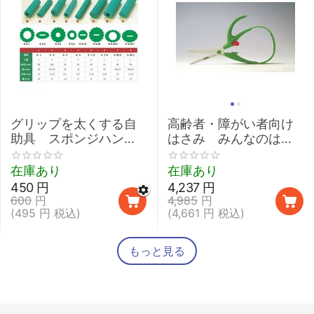
グリップを太くする自
高齢者・障がい者向け
助具 スポンジハンド
はさみ みんなのはさ
ル 【介護 握力 弱い
みmimi
鉛筆 取り外し 太柄スプ
在庫あり
在庫あり
ーン】
450
円
4,237
円
600
円
4,985
円
(
495
円
税込)
(
4,661
円
税込)
もっと見る