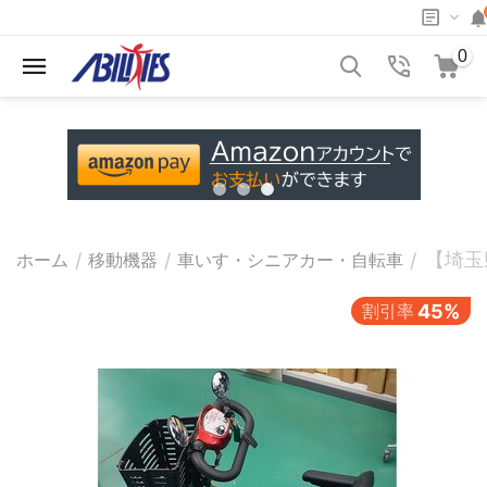
0
【埼玉
/
/
/
ホーム
移動機器
車いす・シニアカー・自転車
割引率
45%