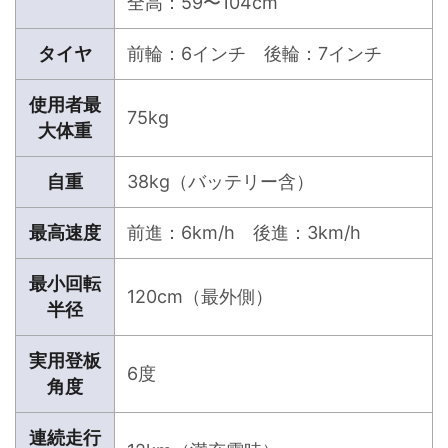
全高：59〜104cm
タイヤ
前輪：6インチ 後輪：7インチ
使用者最
75kg
大体重
自重
38kg（バッテリー含）
最高速度
前進：6km/h 後進：3km/h
最小回転
120cm（最外側）
半径
実用登板
6度
角度
連続走行