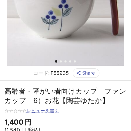
Share
コード:
F55935
高齢者・障がい者向けカップ ファン
カップ 6）お花【陶芸ゆたか】
レビューを書く
1,400
円
(
1,540
円
税込)