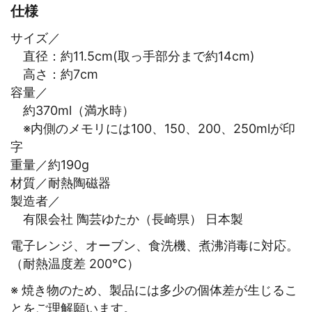
仕様
サイズ／
直径：約11.5cm(取っ手部分まで約14cm)
高さ：約7cm
容量／
約370ml（満水時）
※内側のメモリには100、150、200、250mlが印
字
重量／約190g
材質／耐熱陶磁器
製造者／
有限会社 陶芸ゆたか（長崎県） 日本製
電子レンジ、オーブン、食洗機、煮沸消毒に対応。
（耐熱温度差 200℃）
※ 焼き物のため、製品には多少の個体差が生じるこ
とをご理解願います。