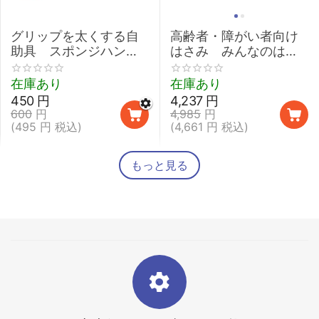
グリップを太くする自
高齢者・障がい者向け
助具 スポンジハンド
はさみ みんなのはさ
ル 【介護 握力 弱い
みmimi
鉛筆 取り外し 太柄スプ
在庫あり
在庫あり
ーン】
450
円
4,237
円
600
円
4,985
円
(
495
円
税込)
(
4,661
円
税込)
もっと見る