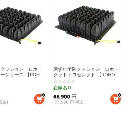
防クッション ロホ・
床ずれ予防クッション ロホ・
ーシリーズ 【ROHO
クァドトロセレクト 【ROHO
mpartment
QUADTRO SELECT,体圧分散ロ
n 体圧分散ロホクッシ
ホクッション】
在庫あり
66,900
円
税込)
(
73,590
円
税込)