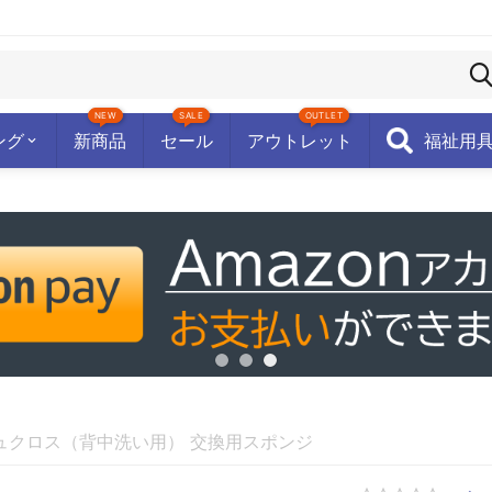
NEW
SALE
OUTLET
ング
新商品
セール
アウトレット
福祉用
ュクロス（背中洗い用） 交換用スポンジ