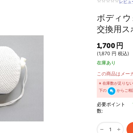
レビュ
ボディウ
交換用ス
1,700
円
(
1,870
円
税込)
在庫あり
この商品はメー
※ 在庫数が足りな
下の
からご相
必要ポイント
数:
+
−