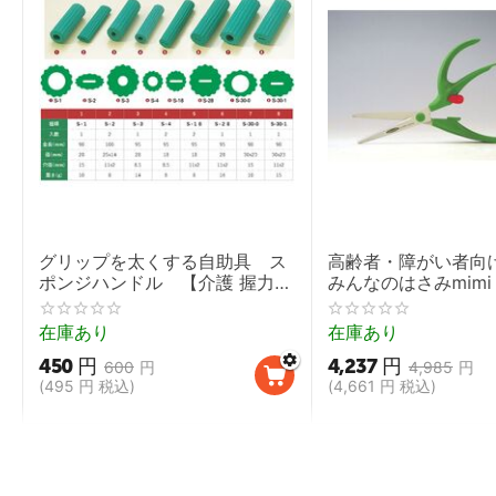
グリップを太くする自助具 ス
高齢者・障がい者
ポンジハンドル 【介護 握力
みんなのはさみmimi
弱い 鉛筆 取り外し 太柄スプー
ン】
在庫あり
在庫あり
450
円
4,237
円
600
円
4,985
円
(
495
円
税込)
(
4,661
円
税込)