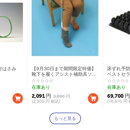
向けはさみ
【9月30日まで期間限定特価】
床ずれ予
靴下を履くアシスト補助具ソッ
ベストセラ
クスエイド（先割れタイプ）
Single Co
Cushio
在庫あり
在庫あり
ョン】
2,091
円
69,700
円
3,000
円
(
2,300
円
税込)
(
76,670
円
もっと見る