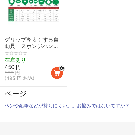
グリップを太くする自
助具 スポンジハンド
ル 【介護 握力 弱い
鉛筆 取り外し 太柄スプ
在庫あり
ーン】
450
円
600
円
(
495
円
税込)
ページ
ペンや鉛筆などが持ちにくい。。お悩みではないですか？