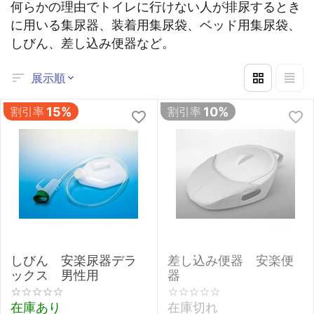
何らかの理由でトイレに行けない人が排尿するとき
に用いる集尿器、装着用集尿袋、ベッド用集尿袋、
しびん、差し込み便器など。
展示順
割引率
15%
割引率
10%
しびん 安楽尿器デラ
差し込み便器 安楽便
ックス 男性用
器
在庫あり
在庫切れ