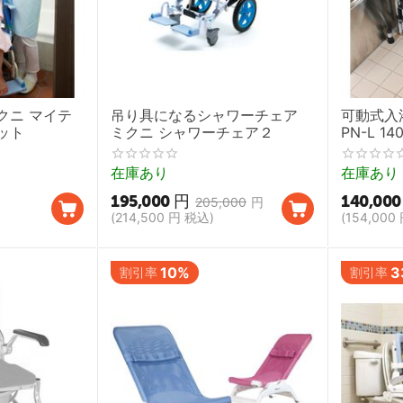
クニ マイテ
吊り具になるシャワーチェア
可動式入
ット
ミクニ シャワーチェア２
PN-L 14
在庫あり
在庫あり
195,000
円
140,000
205,000
円
(
214,500
円
税込)
(
154,000
10%
3
割引率
割引率