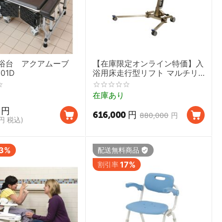
浴台 アクアムーブ
【在庫限定オンライン特価】入
001D
浴用床走行型リフト マルチリ
フト
在庫あり
円
616,000
円
880,000
円
円
税込)
3%
配送無料商品
17%
割引率