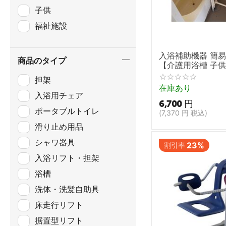
子供
福祉施設
入浴補助機器 簡
商品のタイプ
【介護用浴槽 子供
日本育児 入浴補
担架
在庫あり
入浴用チェア
6,700
円
ポータブルトイレ
(
7,370
円
税込)
滑り止め用品
シャワ器具
23%
割引率
入浴リフト・担架
浴槽
洗体・洗髪自助具
床走行リフト
据置型リフト