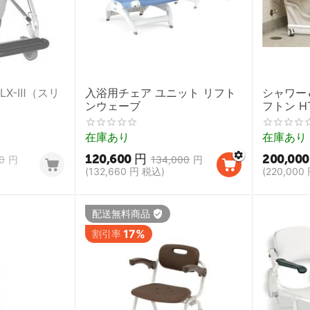
LX-Ⅲ（スリ
入浴用チェア ユニット リフト
シャワー
ンウェーブ
フトン 
【トイレ
ードチェ
在庫あり
在庫あり
ニング 入
120,600
円
200,000
0
円
134,000
円
(
132,660
円
税込)
(
220,000
配送無料商品
17%
割引率