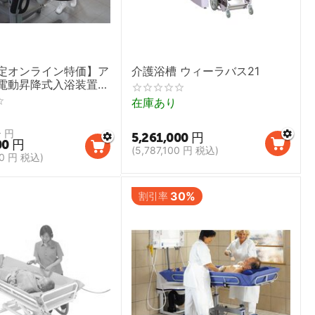
定オンライン特価】ア
介護浴槽 ウィーラバス21
電動昇降式入浴装置
P220ラプソディー）
在庫あり
0
円
5,261,000
円
00
円
(
5,787,100
円
税込)
0
円
税込)
30%
割引率