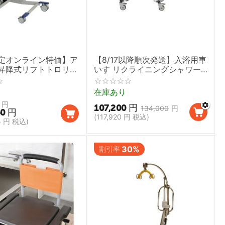
定オンライン特価】ア
【8/17以降順次発送】入浴用車
昇降式リフトトロリ
いす リクライニングシャワー
ロ（電動）
キャリー コモード付
在庫あり
円
107,200
円
134,000
円
50
円
(
117,920
円
税込)
5
円
税込)
30%
割引率