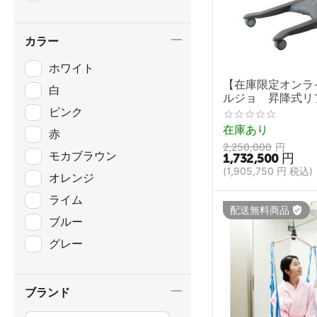
カラー
ホワイト
【在庫限定オンラ
白
ルジョ 昇降式
アレンティ
ピンク
在庫あり
赤
2,250,000
円
モカブラウン
1,732,500
円
(
1,905,750
円
税込)
オレンジ
ライム
配送無料商品
ブルー
グレー
ブランド