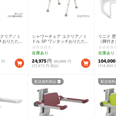
ユクリア／ミ
シャワーチェア ユクリア／ミ
リニド 
ッチおりたたみ
ドル SP ワンタッチおりたたみ
（脚付き
N モカブラウン
在庫あり
在庫あり
24,975
円
104,000
円
30,000
円
(
27,473
円
税込)
(
114,400
配送無料商品
配送無料