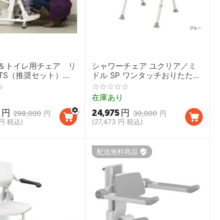
＆トイレ用チェア リ
シャワーチェア ユクリア／ミ
HTS（推奨セット）
ドル SP ワンタッチおりたたみ
 シャワーチェア コモ
N ブルー
ア ティルト リクライ
在庫あり
浴 排泄】
円
24,975
円
298,000
円
30,000
円
円
税込)
(
27,473
円
税込)
配送無料商品