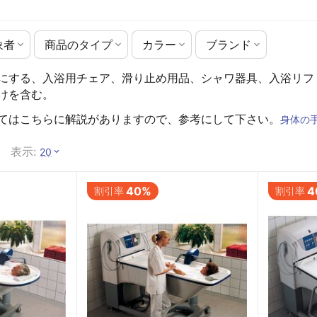
象者
商品のタイプ
カラー
ブランド
にする、入浴用チェア、滑り止め用品、シャワ器具、入浴リフ
けを含む。
てはこちらに解説がありますので、参考にして下さい。
身体の
表示:
20
40%
4
割引率
割引率