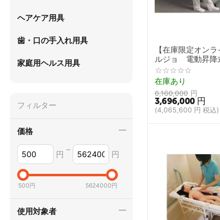
ヘアケア用具
歯・口の手入れ用具
【在庫限定オンラ
ルジョ 電動昇
家庭用ヘルス用具
プレスト（P220
ー）緊急下降付き
在庫あり
6,160,000
円
3,696,000
円
フィルター
(
4,065,600
円
税込)
価格
–
円
円
500
円
5624000
円
使用対象者