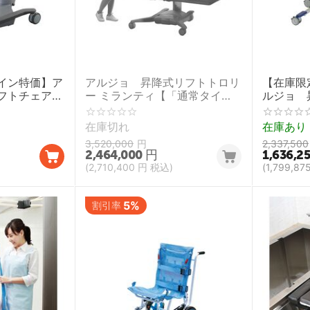
イン特価】ア
アルジョ 昇降式リフトトロリ
【在庫限
リフトチェア
ー ミランティ【「通常タイ
ルジョ 
プ」は（在庫限定オンライン特
ー ボレ
価）】
在庫切れ
在庫あり
3,520,000
円
2,337,500
2,464,000
円
1,636,2
(
2,710,400
円
税込)
(
1,799,87
5%
割引率