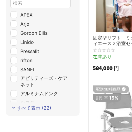
APEX
Arjo
Gordon Ellis
固定型リフト ミ
Linido
ィエース２浴室セ
Pressalit
在庫あり
rifton
584,000
円
SANEI
アビリティーズ・ケア
ネット
配送無料商品
アルミナムドンク
15%
割引率
シコク
すべて表示 (22)
ジャパンアクアテック
スギヤス
タイガー医療器