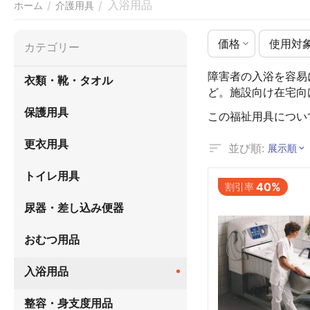
入浴用品
/
/
ホーム
介護用具
価格
使用対
カテゴリー
障害者の入浴を容易
衣類・靴・タオル
ど。施設向け在宅向
保護用具
この福祉用具につい
更衣用具
並び順:
展示順
トイレ用具
40%
割引率
尿器・差し込み便器
おむつ用品
入浴用品
整容・身支度用品