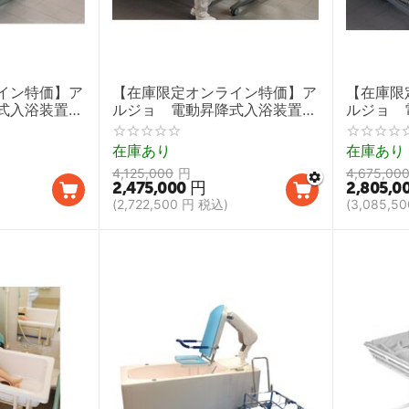
イン特価】ア
【在庫限定オンライン特価】ア
【在庫限
降式入浴装置
ルジョ 電動昇降式入浴装置
ルジョ 
ラプソディ
タイプＢ（P220プリモ）
ロンド（
在庫あり
在庫あり
4,125,000
円
4,675,00
2,475,000
円
2,805,0
(
2,722,500
円
税込)
(
3,085,50