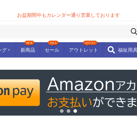
お盆期間中もカレンダー通り営業しております
NEW
SALE
OUTLET
ング
新商品
セール
アウトレット
福祉用