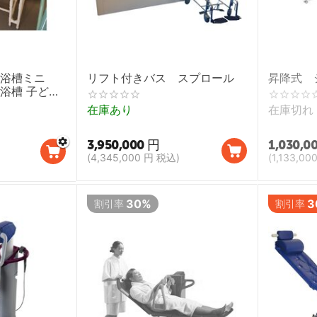
易浴槽ミニ
リフト付きバス スプロール
昇降式 
浴槽 子ども
助具】
在庫あり
在庫切れ
3,950,000
円
1,030,0
(
4,345,000
円
税込)
(
1,133,00
30%
3
割引率
割引率