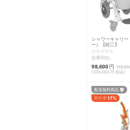
ダイカイ
デリーナ
パナソニックエイジフ
リー
シャワーキャリー 
フォーエバーヤング
ー）【睦三】
ミクニ
在庫切れ
モリトー
98,600
円
弘進ゴム
116,00
(
108,460
円
税込)
相模ゴム工業
睦三
配送無料商品
17%
割引率