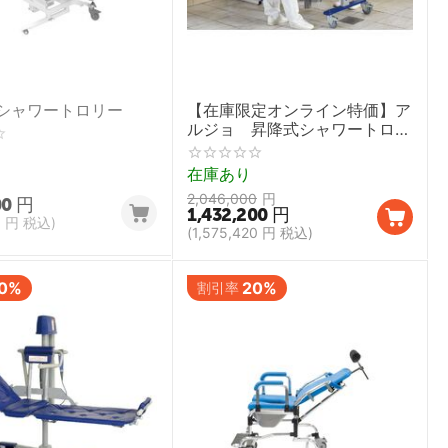
シャワートロリー
【在庫限定オンライン特価】ア
ルジョ 昇降式シャワートロリ
ー コンチェルト
在庫あり
2,046,000
円
00
円
1,432,200
円
0
円
税込)
(
1,575,420
円
税込)
0%
20%
割引率