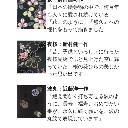
「日本の絵巻物の中で、何百年
も人々に愛され続けている
『萩』のように、『悠久』への
憧れをもって描きました
夜桜：新村健一作
「昔、子供といっしょに行った
夜桜見物でふと見上げた空に舞
っていた、桜の花びらの美しか
った思い出です」
波丸：近藤洋一作
「絶え間なく打ち寄せる波のよ
うに、長寿、福寿、おめでたい
事が、永久に続く願いを、波の
丸紋で表現しています」