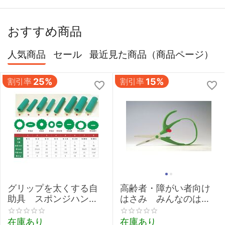
おすすめ商品
人気商品
セール
最近見た商品（商品ページ）
割引率
25%
割引率
15%
グリップを太くする自
高齢者・障がい者向け
助具 スポンジハンド
はさみ みんなのはさ
ル 【介護 握力 弱い
みmimi
鉛筆 取り外し 太柄スプ
在庫あり
在庫あり