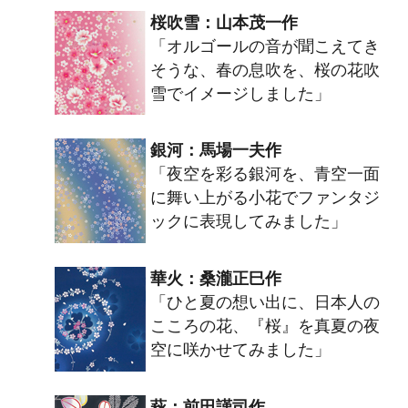
桜吹雪：山本茂一作
「オルゴールの音が聞こえてき
そうな、春の息吹を、桜の花吹
雪でイメージしました」
銀河：馬場一夫作
「夜空を彩る銀河を、青空一面
に舞い上がる小花でファンタジ
ックに表現してみました」
華火：桑瀧正巳作
「ひと夏の想い出に、日本人の
こころの花、『桜』を真夏の夜
空に咲かせてみました」
萩：前田謹司作