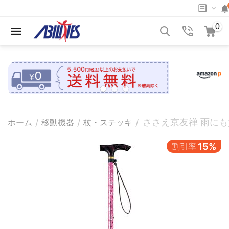
0
ささえ京友禅 雨に
/
/
/
ホーム
移動機器
杖・ステッキ
割引率
15%