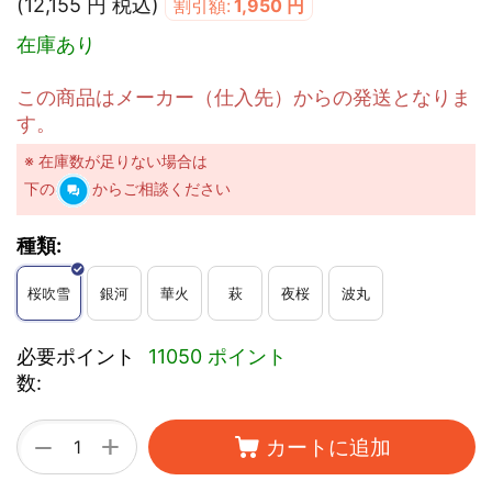
(
12,155
円
税込)
割引額:
1,950
円
在庫あり
この商品はメーカー（仕入先）からの発送となりま
す。
※ 在庫数が足りない場合は
下の
からご相談ください
種類:
桜吹雪
銀河
華火
萩
夜桜
波丸
必要ポイント
11050 ポイント
数:
+
−
カートに追加