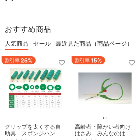
おすすめ商品
人気商品
セール
最近見た商品（商品ページ）
割引率
25%
割引率
15%
グリップを太くする自
高齢者・障がい者向け
助具 スポンジハンド
はさみ みんなのはさ
ル 【介護 握力 弱い
みmimi