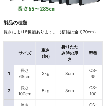
製品の種類
長さにより8種類あります。（横幅は全て70cm）
折りたた
重さ
サイズ
み時の厚
型番
（約）
さ
長さ
CS-
1
3kg
8cm
65cm
65
長さ
CS-
2
5kg
8cm
100cm
100
長さ
CS-