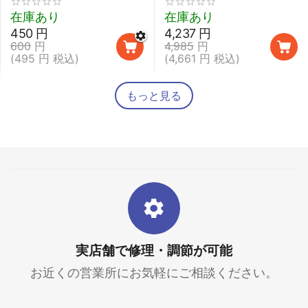
鉛筆 取り外し 太柄スプ
在庫あり
在庫あり
ーン】
450
円
4,237
円
600
円
4,985
円
(
495
円
税込)
(
4,661
円
税込)
もっと見る
実店舗で修理・調節が可能
お近くの営業所にお気軽にご相談ください。