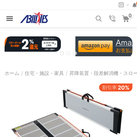
0
/
/
ホーム
住宅・施設・家具
昇降装置・段差解消機・スロ
割引率
20%