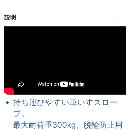
説明
持ち運びやすい車いすスロー
プ。
最大耐荷重300kg、脱輪防止用