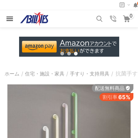
0
抗菌手す
/
/
/
ホーム
住宅・施設・家具
手すり・支持用具
配送無料商品
割引率
65%