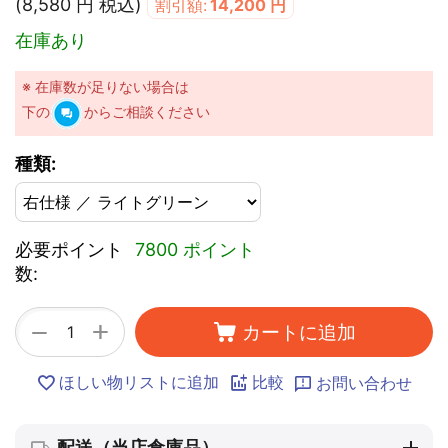
(
8,580
円
税込)
割引額:
14,200
円
在庫あり
※ 在庫数が足りない場合は
下の
からご相談ください
種類:
必要ポイント
7800 ポイント
数:
+
−
カートに追加
ほしい物リストに追加
比較
お問い合わせ
配送（当店倉庫品）