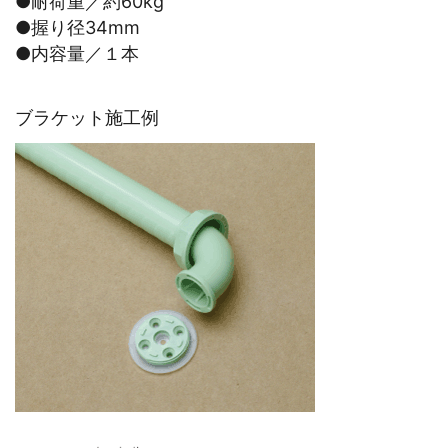
●耐荷重／約60kg
●握り径34mm
●内容量／１本
ブラケット施工例