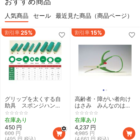
おすすめ商品
人気商品
セール
最近見た商品（商品ページ）
割引率
25%
割引率
15%
グリップを太くする自
高齢者・障がい者向け
助具 スポンジハンド
はさみ みんなのはさ
ル 【介護 握力 弱い
みmimi
鉛筆 取り外し 太柄スプ
在庫あり
在庫あり
ーン】
450
円
4,237
円
600
円
4,985
円
(
495
円
税込)
(
4,661
円
税込)