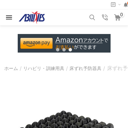
0
床ずれ予
/
/
/
ホーム
リハビリ・訓練用具
床ずれ予防器具