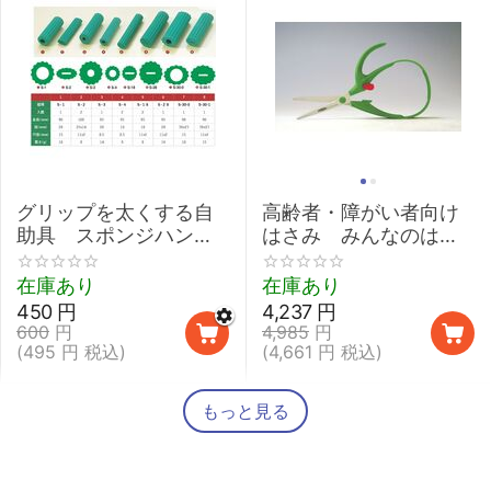
グリップを太くする自
高齢者・障がい者向け
助具 スポンジハンド
はさみ みんなのはさ
ル 【介護 握力 弱い
みmimi
鉛筆 取り外し 太柄スプ
在庫あり
在庫あり
ーン】
450
円
4,237
円
600
円
4,985
円
(
495
円
税込)
(
4,661
円
税込)
もっと見る