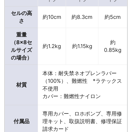
セルの高
約10cm
約8.3cm
約5cm
さ
重量
（8×8セ
約
約1.2kg
約1.15kg
ルサイズ
0.85kg
の場合）
本体：耐失禁ネオプレンラバー
（100%）、難燃性 *ラテックス
材質
不使用
カバー：難燃性ナイロン
専用カバー、ロホポンプ、専用修
付属品
理キット、取扱説明書、修理保証
請求カード