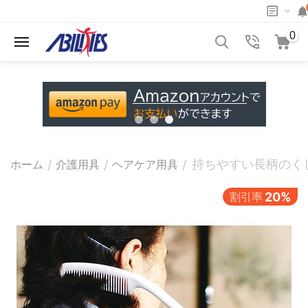
0
持ちやすい長柄のくし
/
/
/
ホーム
介護用具
ヘアケア用具
割引率
20%