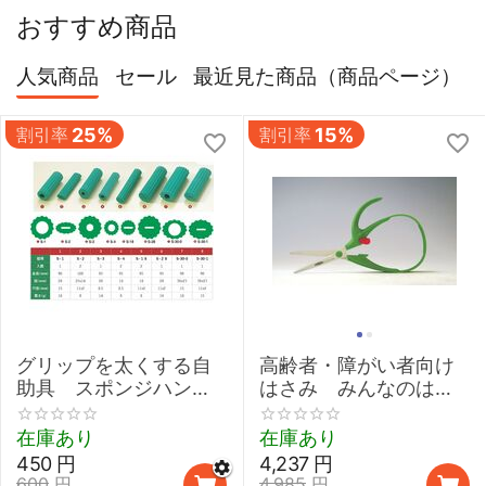
おすすめ商品
人気商品
セール
最近見た商品（商品ページ）
割引率
25%
割引率
15%
グリップを太くする自
高齢者・障がい者向け
助具 スポンジハンド
はさみ みんなのはさ
ル 【介護 握力 弱い
みmimi
鉛筆 取り外し 太柄スプ
在庫あり
在庫あり
ーン】
450
円
4,237
円
600
円
4,985
円