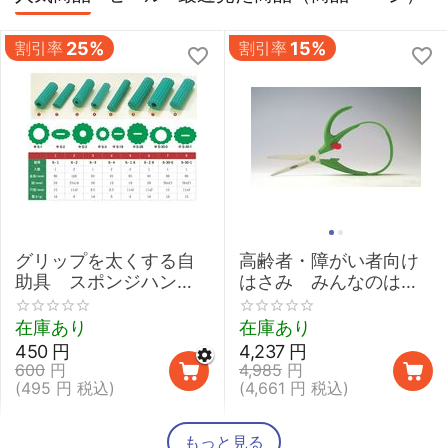
割引率
25%
割引率
15%
グリップを太くする自
高齢者・障がい者向け
助具 スポンジハンド
はさみ みんなのはさ
ル 【介護 握力 弱い
みmimi
鉛筆 取り外し 太柄スプ
在庫あり
在庫あり
ーン】
450
円
4,237
円
600
円
4,985
円
(
495
円
税込)
(
4,661
円
税込)
もっと見る