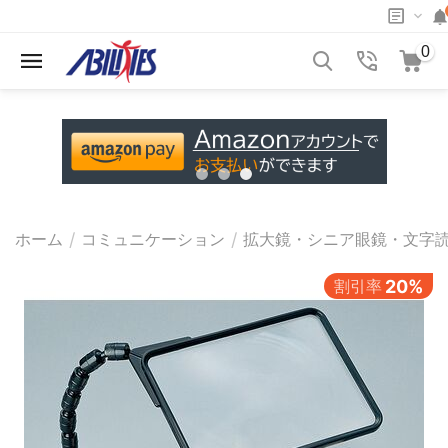
0
/
/
ホーム
コミュニケーション
拡大鏡・シニア眼鏡・文字
割引率
20%