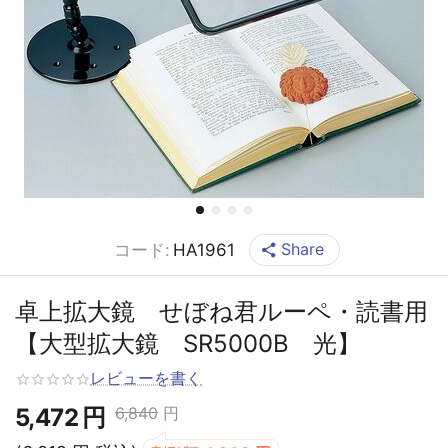
Share
コード:
HA1961
卓上拡大鏡 せぼね君ルーペ・読書用
【大型拡大鏡 SR5000B 光】
レビューを書く
5,472
円
6,840
円