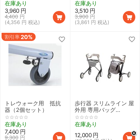
在庫あり
在庫あり
3,960
円
3,510
円
4,400
円
3,900
円
(
4,356
円
税込)
(
3,861
円
税込)
割引率
20%
トレウォーク用 抵抗
歩行器 スリムライン 屋
器（2個セット）
外用 専用バッグ
【byACRE】
在庫あり
在庫あり
7,400
円
12,000
円
9,300
円