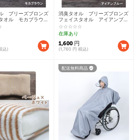
ル ブリーズブロンズ
消臭タオル ブリーズブロンズ
タオル モカブラウン
フェイスタオル アイアンブル
eBronze T20 ライフリ
ー【BreezeBronze T20 ライフ
護用タオル 今治タオ
リング 介護用タオル 今治タオ
在庫あり
ル】
1,600
円
税込)
(
1,760
円
税込)
配送無料商品