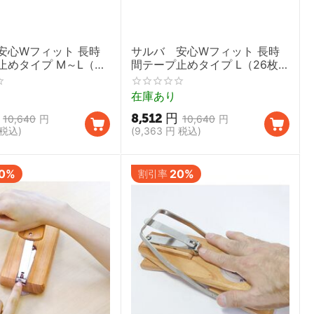
安心Wフィット 長時
サルバ 安心Wフィット 長時
止めタイプ M～L（28
間テープ止めタイプ L（26枚）
セット 1ケース【男女
2袋セット 1ケース【男女共用
護用オムツ テープタイ
介護用オムツ テープタイプお
在庫あり
失禁 尿ケア 尿もれ
むつ 失禁 尿ケア 尿もれ 白十
8,512
円
字】
10,640
円
10,640
円
税込)
(
9,363
円
税込)
0%
20%
割引率