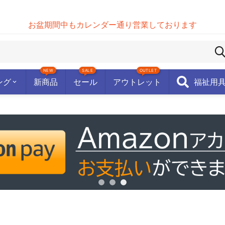
お盆期間中もカレンダー通り営業しております
NEW
SALE
OUTLET
ング
新商品
セール
アウトレット
福祉用