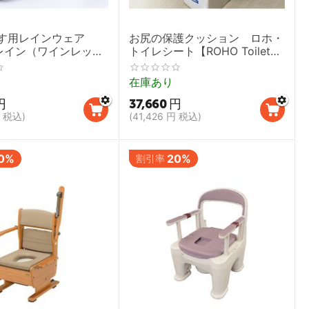
いす用レインウェア
お尻の保護クッション ロホ・
暖レイン（ワインレッ
トイレシート【ROHO Toilet
いすレインコート,カ
Seat】
ル】
在庫あり
円
37,660
円
税込)
(
41,426
円
税込)
0%
20%
割引率