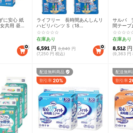
ずに安心 紙
ライフリー 長時間あんしんリ
サルバ 
女共用 昼用
ハビリパンツ S（18
間テープ
用（20枚）4
枚）/M（16枚）/L（14
枚）2袋
【尿とりパッ
枚）/LL（12枚）4袋セット 1ケ
共用 介
在庫あり
在庫あり
人用紙おむつ
ース【大人用紙おむつ 介護用
プおむつ 
6,591
円
8,512
円
 尿もれ ユニ
オムツ 失禁 尿もれ ユニチャー
白十字】
8,840
円
ム】
(
7,250
円
税込)
(
9,363
円
配送無料商品
配送無料
20%
2
割引率
割引率