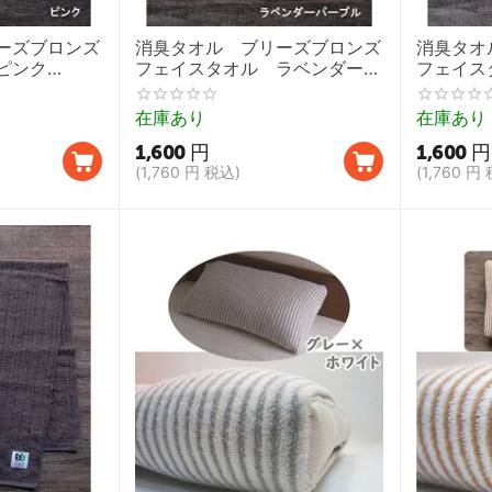
ーズブロンズ
消臭タオル ブリーズブロンズ
消臭タオ
ピンク
フェイスタオル ラベンダーパ
フェイス
 T20 ライフリ
ープル【BreezeBronze T20 ラ
【Breez
 今治タオ
イフリング 介護用タオル 今治
ング 介
在庫あり
在庫あり
タオル】
ル】
1,600
円
1,600
円
(
1,760
円
税込)
(
1,760
円