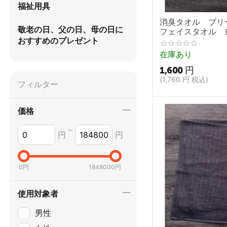
福祉用具
消臭タオル ブリ
敬老の日、父の日、母の日に
フェイスタオル 
おすすめのプレゼント
【BreezeBronze
ング 介護用タオル
在庫あり
ル】
1,600
円
(
1,760
円
税込)
フィルター
価格
–
円
円
0
円
1848000
円
使用対象者
男性