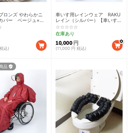
ブロンズ やわらかニ
車いす用レインウェア RAKU
カバー ベージュ×ホ
レイン（シルバー）【車いすレ
寝汗 消臭枕カバー 今
インコート,カバーオール】
 ライフリング】
在庫あり
10,000
円
税込)
(
11,000
円
税込)
商品