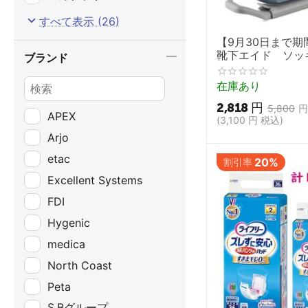
ベージュ
すべて表示 (26)
イエロー
【9月30日まで
靴下エイド ソッ
ブランド
グリーン
【Sockee 靴下
アイアンブルー
エイド ソックス
在庫あり
ブルー
2,818
円
5,800
APEX
(
3,100
円
税込)
ラベンダー
Arjo
ラベンダーパープル
etac
20%
割引率
パープル
Excellent Systems
ミスティパープル
FDI
紫
Hygenic
紫（ｵﾌﾟﾃｨｺﾝﾌｫｰﾄ2）
medica
シルバー
North Coast
チャコールグレー
Peta
ブラック
S.Bグループ