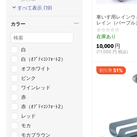
すべて表示 (19)
シニアカー
車いす用レインウェ
スライディングボード
レイン（パープル
カラー
体位変換用用具・クッ
インコート,カバ
ション
在庫あり
床走行リフト
10,000
円
白
(
11,000
円
税込)
据置型リフト
白（ｵﾌﾟﾃｨｺﾝﾌｫｰﾄ2）
寝具
オフホワイト
51%
割引率
椅子
ピンク
固定用スロープ
ワインレッド
飲み物用具
赤
皿と碗
赤（ｵﾌﾟﾃｨｺﾝﾌｫｰﾄ2）
レッド
モカ
モカブラウン