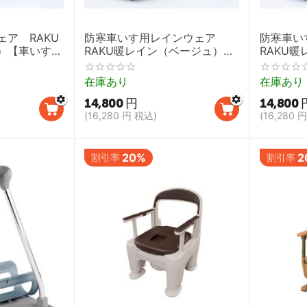
ア RAKU
防寒車いす用レインウェア
防寒車
）【車いすレ
RAKU暖レイン（ベージュ）
RAKU
ーオール】
【車いすレインコート,カバー
ド）【車
オール】
バーオー
在庫あり
在庫あり
14,800
円
14,800
(
16,280
円
税込)
(
16,280
円
20%
2
割引率
割引率