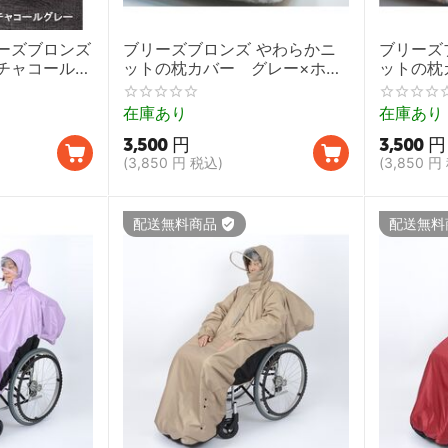
ーズブロンズ
ブリーズブロンズ やわらかニ
ブリーズ
チャコールグ
ットの枕カバー グレー×ホワ
ットの枕
ze T20 ライ
イト【寝汗 消臭枕カバー 今治
ワイト【
オル 今治タ
タオル ライフリング】
治タオル
在庫あり
在庫あり
3,500
円
3,500
円
(
3,850
円
税込)
(
3,850
円
配送無料商品
配送無料