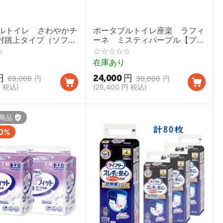
ルトイレ さわやかチ
ポータブルトイレ座楽 ラフィ
T 肘跳上タイプ（ソフト
ーネ ミスティパープル【プラ
エ 8225 ダンパーな
スチック便座】
パクト
在庫あり
円
24,000
円
69,000
円
30,000
円
円
税込)
(
26,400
円
税込)
商品
0%