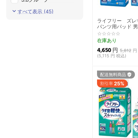
黒
Spilerdug
すべて表示 (45)
黒（ｵﾌﾟﾃｨｺﾝﾌｫｰﾄ2）
Taica
ライフリー ズレ
パンツ用パッド 男
THERABAND
（36枚）/長時間
tree
袋セット 1ケース
在庫あり
ド 吸水パッド 大
VELA
4,650
円
介護用オムツ 失禁
5,812
円
チャーム】
(
5,115
円
税込)
アビデ
アビリティーズ・ケア
ネット
配送無料商品
イメージクラフト
25%
割引率
ウカイ利器
ウチエ
ウリバリ
クロバー
サルバ