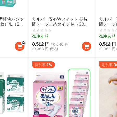
型軽快パンツ
サルバ 安心Wフィット 長時
サルバ 
枚）/L（20
間テープ止めタイプ M（30
間テープ
4袋セット 1ケ
枚）2袋セット 1ケース【男女
枚）2袋
むつ 介護用
共用 介護用オムツ テープタイ
共用 介
在庫あり
在庫あり
 尿もれ 薄
プおむつ 失禁 尿ケア 尿もれ
プおむつ 
8,512
円
8,512
円
ニチャーム】
白十字】
白十字】
10,640
円
(
9,363
円
税込)
(
9,363
円
1%
3
割引率
割引率