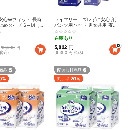
安心Wフィット 長時
ライフリー ズレずに安心 紙
止めタイプ S～M（32
パンツ用パッド 男女共用 夜用
セット 1ケース【男女
（20枚）/夜用スーパー（16
護用オムツ テープタイ
枚）4袋セット 1ケース【尿と
在庫あり
失禁 尿ケア 尿もれ
りパッド 吸水パッド 大人用紙
5,812
円
おむつ 介護用オムツ 失禁 尿も
10,640
円
れ ユニチャーム】
税込)
(
6,393
円
税込)
商品
配送無料商品
0%
20%
割引率