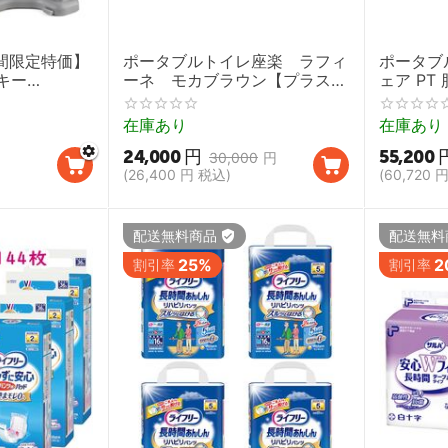
期間限定特価】
ポータブルトイレ座楽 ラフィ
ポータブ
キー
ーネ モカブラウン【プラスチ
ェア P
補助具 くつした
ック便座】
便座）ウチ
エイド】
し コン
在庫あり
在庫あり
24,000
円
55,200
円
30,000
円
(
26,400
円
税込)
(
60,720
配送無料商品
配送無料
25%
2
割引率
割引率