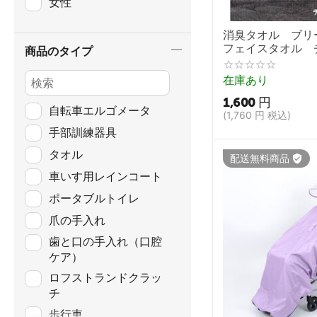
女性
消臭タオル ブリ
フェイスタオル 
商品のタイプ
レー【BreezeBron
フリング 介護用タ
在庫あり
オル】
1,600
円
自転車エルゴメータ
(
1,760
円
税込)
手部訓練器具
タオル
配送無料商品
車いす用レインコート
ポータブルトイレ
爪の手入れ
歯と口の手入れ（口腔
ケア）
ロフストランドクラッ
チ
歩行車