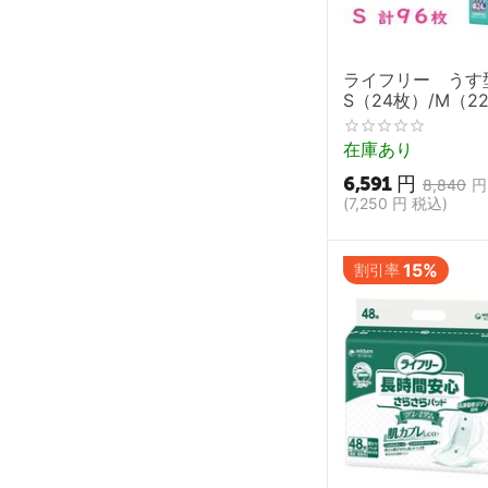
スリーライン
チャイリャード
ナイステック
ライフリー うす
S（24枚）/M（22
パナソニックエイジフ
枚）/LL（18枚）
リー
ース【大人用紙お
在庫あり
パラマウント
オムツ 失禁 尿ケア
6,591
円
型軽快パンツ ユ
8,840
円
フジホーム
(
7,250
円
税込)
フセ企画
ライフリング
15%
割引率
ライフリー
ルダマン
ロホ
共ショウ
島製作所
日本利器