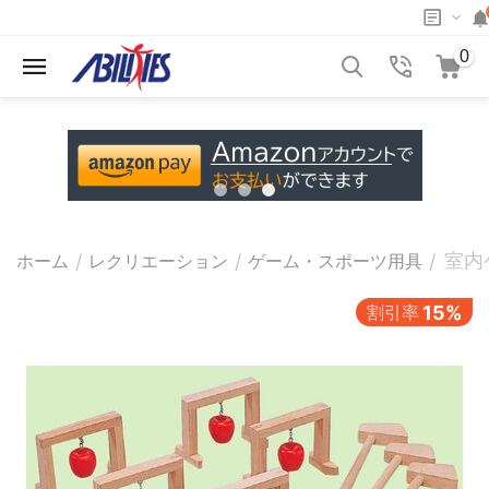
0
室内
/
/
/
ホーム
レクリエーション
ゲーム・スポーツ用具
割引率
15%