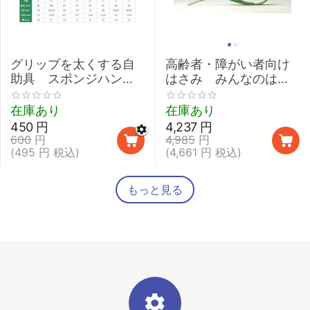
グリップを太くする自
高齢者・障がい者向け
助具 スポンジハンド
はさみ みんなのはさ
ル 【介護 握力 弱い
みmimi
鉛筆 取り外し 太柄スプ
在庫あり
在庫あり
ーン】
450
円
4,237
円
600
円
4,985
円
(
495
円
税込)
(
4,661
円
税込)
もっと見る