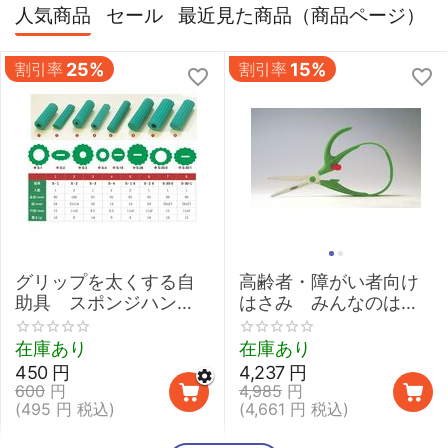
人気商品
セール
最近見た商品（商品ページ）
割引率
25%
割引率
15%
グリップを太くする自
高齢者・障がい者向け
助具 スポンジハンド
はさみ みんなのはさ
ル 【介護 握力 弱い
みmimi
鉛筆 取り外し 太柄スプ
在庫あり
在庫あり
ーン】
450
円
4,237
円
600
円
4,985
円
(
495
円
税込)
(
4,661
円
税込)