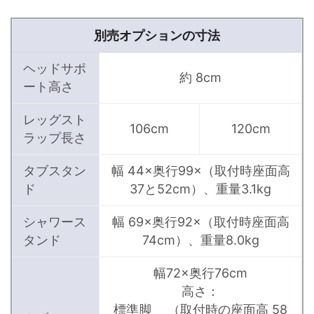
別売オプションの寸法
ヘッドサポ
約 8cm
ート高さ
レッグスト
106cm
120cm
ラップ長さ
タブスタン
幅 44×奥行99×（取付時座面高
ド
37と52cm）、重量3.1kg
シャワース
幅 69×奥行92×（取付時座面高
タンド
74cm）、重量8.0kg
幅72×奥行76cm
高さ：
標準脚 （取付時の座面高 58