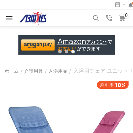
0
入浴用チェア ユニット 
/
/
/
ホーム
介護用具
入浴用品
割引率
10%