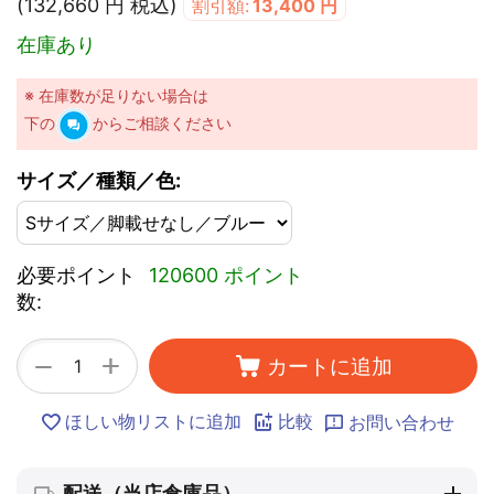
(
132,660
円
税込)
割引額:
13,400
円
在庫あり
※ 在庫数が足りない場合は
下の
からご相談ください
サイズ／種類／色:
必要ポイント
120600 ポイント
数:
+
−
カートに追加
ほしい物リストに追加
比較
お問い合わせ
配送（当店倉庫品）