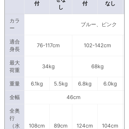
付
付
なし
し
カラ
ブルー、ピンク
ー
適合
76-117cm
102-142cm
身長
最大
34kg
68kg
荷重
重量
6.1kg
5.5kg
6.8kg
6.0kg
全幅
46cm
全奥
行
（水
108cm
89cm
124cm
104cm