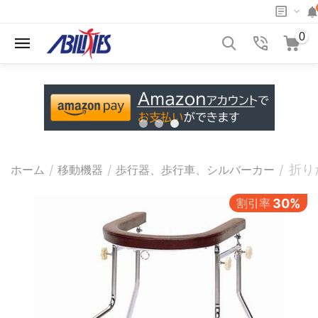
0
折り
/
/
/
ホーム
移動機器
歩行器、歩行車、シルバーカー
割引率
30%