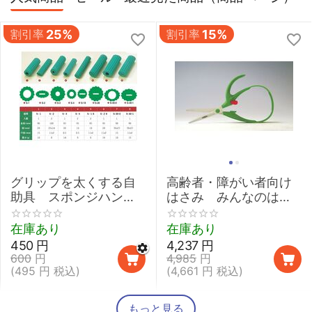
割引率
25%
割引率
15%
グリップを太くする自
高齢者・障がい者向け
助具 スポンジハンド
はさみ みんなのはさ
ル 【介護 握力 弱い
みmimi
鉛筆 取り外し 太柄スプ
在庫あり
在庫あり
ーン】
450
円
4,237
円
600
円
4,985
円
(
495
円
税込)
(
4,661
円
税込)
もっと見る